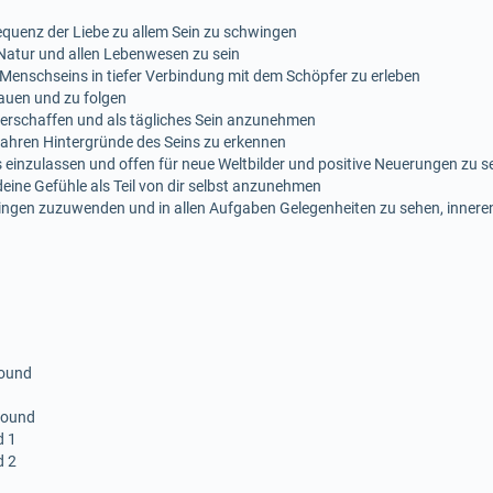
Frequenz der Liebe zu allem Sein zu schwingen
 Natur und allen Lebenwesen zu sein
 Menschseins in tiefer Verbindung mit dem Schöpfer zu erleben
rauen und zu folgen
 erschaffen und als tägliches Sein anzunehmen
 wahren Hintergründe des Seins zu erkennen
 einzulassen und offen für neue Weltbilder und positive Neuerungen zu s
deine Gefühle als Teil von dir selbst anzunehmen
ingen zuzuwenden und in allen Aufgaben Gelegenheiten zu sehen, inner
sound
 sound
d 1
d 2