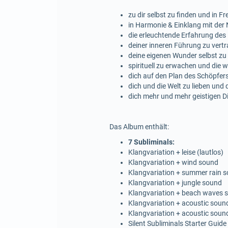
zu dir selbst zu finden und in 
in Harmonie & Einklang mit der
die erleuchtende Erfahrung des
deiner inneren Führung zu vert
deine eigenen Wunder selbst zu
spirituell zu erwachen und die
dich auf den Plan des Schöpfers
dich und die Welt zu lieben und 
dich mehr und mehr geistigen D
Das Album enthält:
7 Subliminals:
Klangvariation + leise (lautlos)
Klangvariation + wind sound
Klangvariation + summer rain 
Klangvariation + jungle sound
Klangvariation + beach waves
Klangvariation + acoustic soun
Klangvariation + acoustic soun
Silent Subliminals Starter Guide