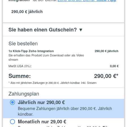
290,00 €
jährlich
Sie haben einen Gutschein?
▼
Sie bestellen
1
x Klick-Tipp Zoho Integration
290,00 €
jährlich
Sie erhalten das Produkt zum Download oder als Video
stream
MwSt USA (0%)
:
0,00 €
Summe
:
290,00 €
*
*
Abo mit jährlichen Zahlungen je
290,00 €
. Jährlich kündbar. Inkl. Steuern
Zahlungsplan
Jährlich nur
290,00 €
Bequeme Zahlungen jährlich über
290,00 €
. Jährlich
kündbar.
Monatlich nur
29,00 €