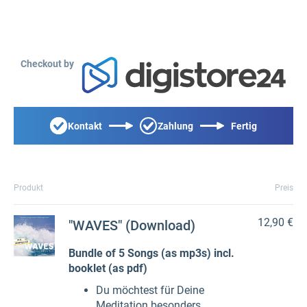
Checkout by
Kontakt
Zahlung
Fertig
Produkt
Preis
12,90 €
"WAVES" (Download)
Bundle of 5 Songs (as mp3s) incl.
booklet (as pdf)
Du möchtest für Deine
Meditation besonders