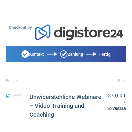
Checkout by
Kontakt
Zahlung
Fertig
Produkt
Preis
379,00 €
Unwiderstehliche Webinare
+
– Video-Training und
monatlich
379,00 €
Coaching