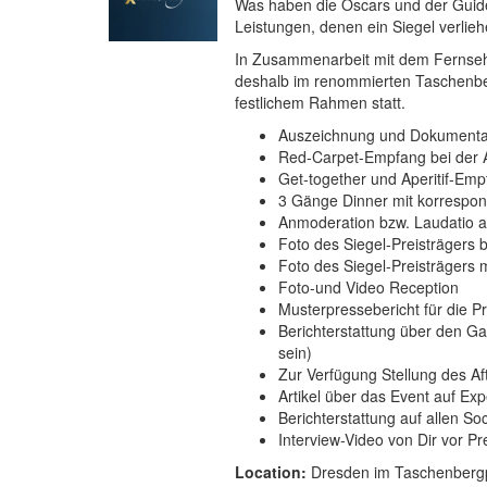
Was haben die Oscars und der Guide
Leistungen, denen ein Siegel verlie
In Zusammenarbeit mit dem Fernseh
deshalb im renommierten Taschenber
festlichem Rahmen statt.
Auszeichnung und Dokumentat
Red-Carpet-Empfang bei der 
Get-together und Aperitif-Em
3 Gänge Dinner mit korrespo
Anmoderation bzw. Laudatio a
Foto des Siegel-Preisträgers 
Foto des Siegel-Preisträgers m
Foto-und Video Reception
Musterpressebericht für die P
Berichterstattung über den Ga
sein)
Zur Verfügung Stellung des Af
Artikel über das Event auf E
Berichterstattung auf allen 
Interview-Video von Dir vor P
Location:
Dresden im Taschenbergp