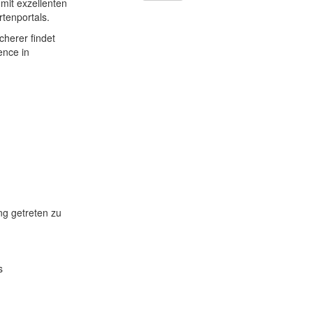
mit exzellenten
rtenportals.
herer findet
ence in
ng getreten zu
s