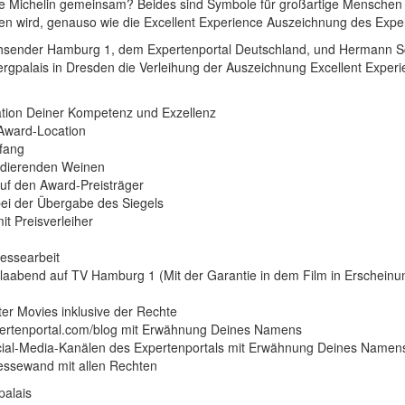
 Michelin gemeinsam? Beides sind Symbole für großartige Menschen 
hen wird, genauso wie die Excellent Experience Auszeichnung des Expe
sender Hamburg 1, dem Expertenportal Deutschland, und Hermann Sc
gpalais in Dresden die Verleihung der Auszeichnung Excellent Experi
ion Deiner Kompetenz und Exzellenz
Award-Location
pfang
ndierenden Weinen
uf den Award-Preisträger
bei der Übergabe des Siegels
it Preisverleiher
ressearbeit
laabend auf TV Hamburg 1 (Mit der Garantie in dem Film in Erscheinu
ter Movies inklusive der Rechte
xpertenportal.com/blog mit Erwähnung Deines Namens
Social-Media-Kanälen des Expertenportals mit Erwähnung Deines Namen
ressewand mit allen Rechten
alais