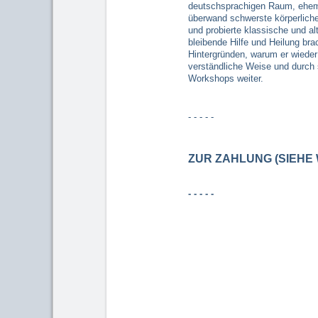
deutschsprachigen Raum, ehema
überwand schwerste körperliche
und probierte klassische und al
bleibende Hilfe und Heilung bra
Hintergründen, warum er wiede
verständliche Weise und durch 
Workshops weiter.
- - - - -
ZUR ZAHLUNG (SIEHE
- - - - -