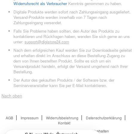
Widerrufsrecht als Verbraucher
Kenntnis genommen zu haben.
Digitale Produkte werden sofort nach Zahlungseingang ausgeliefert.
Versand-Produkte werden innerhalb von 7 Tagen nach
Zahlungseingang versendet.
Falls Sie Probleme haben sollten, den Autor des Produkts zu
kontaktieren und Rückfragen haben, wenden Sie sich gerne an uns
unter:
support@digistore24.com
Nach dem erfolgreichen Kauf werden Sie zur Downloadseite geleitet
und erhalten direkt im Anschluss an diese Bestellung Zugang zu
dem von Ihnen bestellten Produkt. Sollte es sich um ein
Versandprodukt handeln, erfolgt der Versand umgehend nach Ihrer
Bestellung.
Der Autor des gekauften Produkts / der Software bzw. der
Seminarveranstalter kann Sie per E-Mail kontaktieren.
Nach oben
AGB
Impressum
Widerrufsbelehrung
Datenschutzerklärung
Kontakt
© 2026
Digistore24 GmbH, alle Rechte vorbehalten
B.D.
aus
Köln
,
Deutschland