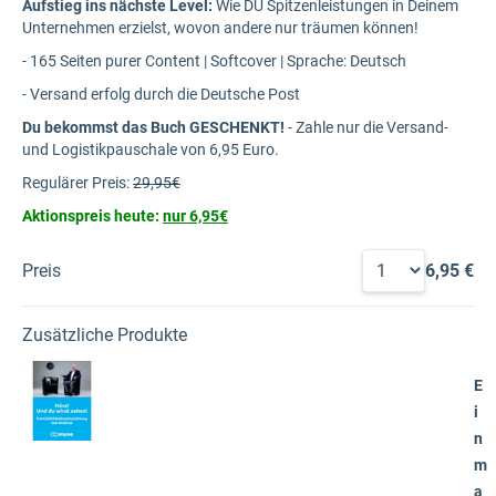
Aufstieg ins nächste Level:
Wie DU Spitzenleistungen in Deinem
Unternehmen erzielst, wovon andere nur träumen können!
- 165 Seiten purer Content | Softcover | Sprache: Deutsch
- Versand erfolg durch die Deutsche Post
Du bekommst das Buch GESCHENKT!
- Zahle nur die Versand-
und Logistikpauschale von 6,95 Euro.
Regulärer Preis:
29,95€
Aktionspreis heute:
nur 6,95€
Preis
6,95 €
Zusätzliche Produkte
E
i
n
m
a