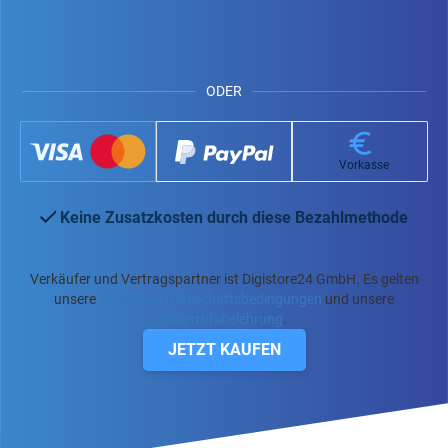
ODER
Vorkasse
Keine Zusatzkosten durch diese Bezahlmethode
Verkäufer und Vertragspartner ist Digistore24 GmbH. Es gelten
unsere
Allgemeinen Geschäftsbedingungen
und unsere
Widerrufsbelehrung
.
JETZT KAUFEN