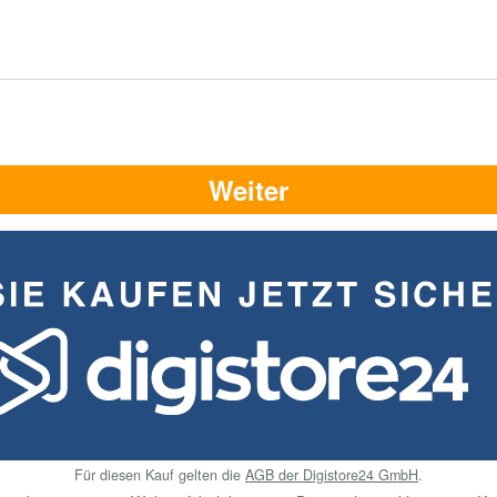
Weiter
Für diesen Kauf gelten die
AGB der Digistore24 GmbH
.