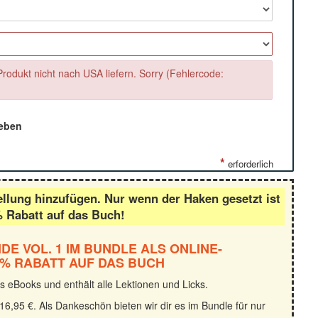
Produkt nicht nach USA liefern. Sorry (Fehlercode:
eben
*
erforderlich
ellung hinzufügen. Nur wenn der Haken gesetzt ist
% Rabatt auf das Buch!
E VOL. 1 IM BUNDLE ALS ONLINE-
% RABATT AUF DAS BUCH
s eBooks und enthält alle Lektionen und Licks.
16,95 €. Als Dankeschön bieten wir dir es im Bundle für nur