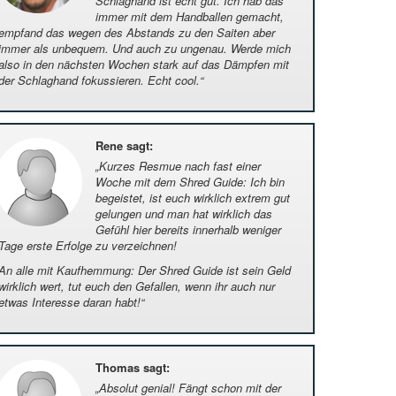
Schlaghand ist echt gut. Ich hab das
immer mit dem Handballen gemacht,
empfand das wegen des Abstands zu den Saiten aber
immer als unbequem. Und auch zu ungenau. Werde mich
also in den nächsten Wochen stark auf das Dämpfen mit
der Schlaghand fokussieren. Echt cool.
“
Rene sagt
:
„
Kurzes Resmue nach fast einer
Woche mit dem Shred Guide: Ich bin
begeistet, ist euch wirklich extrem gut
gelungen und man hat wirklich das
Gefühl hier bereits innerhalb weniger
Tage erste Erfolge zu verzeichnen!
An alle mit Kaufhemmung: Der Shred Guide ist sein Geld
wirklich wert, tut euch den Gefallen, wenn ihr auch nur
etwas Interesse daran habt!
“
Thomas sagt
:
„
Absolut genial! Fängt schon mit der