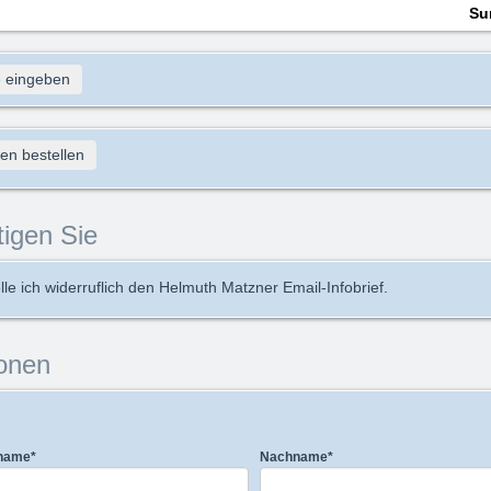
Su
 eingeben
en bestellen
tigen Sie
lle ich widerruflich den Helmuth Matzner Email-Infobrief.
onen
name
*
Nachname
*