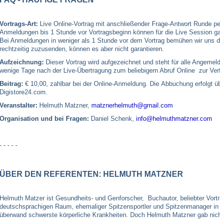
Vortrags-Art:
Live Online-Vortrag mit anschließender Frage-Antwort Runde p
Anmeldungen bis 1 Stunde vor Vortragsbeginn können für die Live Session ga
Bei Anmeldungen in weniger als 1 Stunde vor dem Vortrag bemühen wir uns 
rechtzeitig zuzusenden, können es aber nicht garantieren.
Aufzeichnung:
Dieser Vortrag wird aufgezeichnet und steht für alle Angemeld
wenige Tage nach der Live-Übertragung zum beliebigem Abruf Online zur Ve
Beitrag:
€ 10,00, zahlbar bei der Online-Anmeldung. Die Abbuchung erfolgt ü
Digistore24.com.
Veranstalter:
Helmuth Matzner,
matznerhelmuth@gmail.com
Organisation und bei Fragen:
Daniel Schenk,
info@helmuthmatzner.com
- - - - -
ÜBER DEN REFERENTEN: HELMUTH MATZNER
Helmuth Matzer ist Gesundheits- und Genforscher, Buchautor, beliebter Vort
deutschsprachigen Raum, ehemaliger Spitzensportler und Spitzenmanager in 
überwand schwerste körperliche Krankheiten. Doch Helmuth Matzner gab nicht