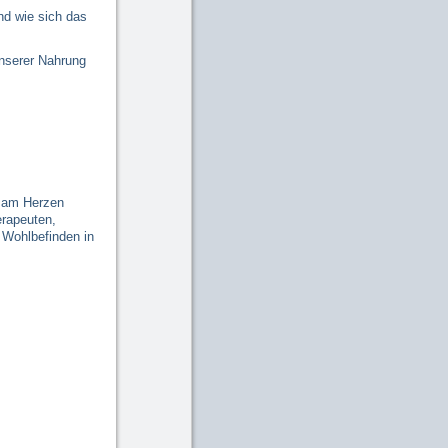
nd wie sich das
nserer Nahrung
e am Herzen
erapeuten,
 Wohlbefinden in