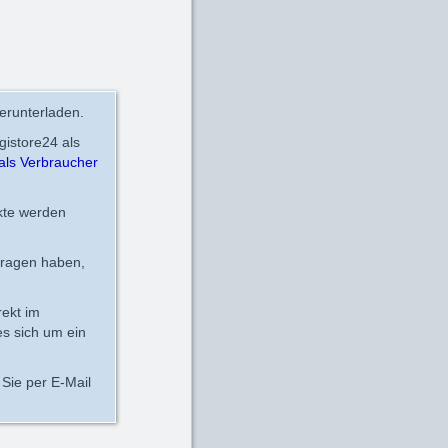
erunterladen.
gistore24 als
als Verbraucher
kte werden
fragen haben,
rekt im
es sich um ein
Sie per E-Mail