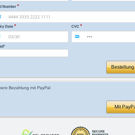
d Number
iry Date
CVC
ail
*
Bestellung
here Bezahlung mit PayPal
Mit PayP