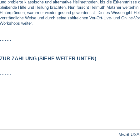
und probierte klassische und alternative Heilmethoden, bis die Erkenntnisse 
bleibende Hilfe und Heilung brachten. Nun forscht Helmuth Matzner weiterhin 
Hintergründen, warum er wieder gesund geworden ist. Dieses Wissen gibt He
verständliche Weise und durch seine zahlreichen Vor-Ort-Live- und Online-Vo
Workshops weiter.
- - - - -
ZUR ZAHLUNG (SIEHE WEITER UNTEN)
- - - - -
MwSt USA