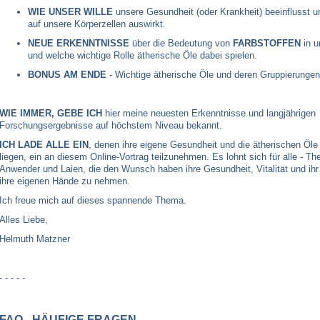
WIE UNSER WILLE
unsere Gesundheit (oder Krankheit) beeinflusst u
auf unsere Körperzellen auswirkt.
NEUE ERKENNTNISSE
über die Bedeutung von
FARBSTOFFEN
in u
und welche wichtige Rolle ätherische Öle dabei spielen.
BONUS AM ENDE
- Wichtige ätherische Öle und deren Gruppierungen
WIE IMMER, GEBE ICH
hier meine neuesten Erkenntnisse und langjährigen
Forschungsergebnisse auf höchstem Niveau bekannt.
ICH LADE ALLE EIN
, denen ihre eigene Gesundheit und die ätherischen Öl
liegen, ein an diesem Online-Vortrag teilzunehmen. Es lohnt sich für alle - Th
Anwender und Laien, die den Wunsch haben ihre Gesundheit, Vitalität und ihr
ihre eigenen Hände zu nehmen.
Ich freue mich auf dieses spannende Thema.
Alles Liebe,
Helmuth Matzner
- - - - -
FAQ - HÄUFIGE FRAGEN