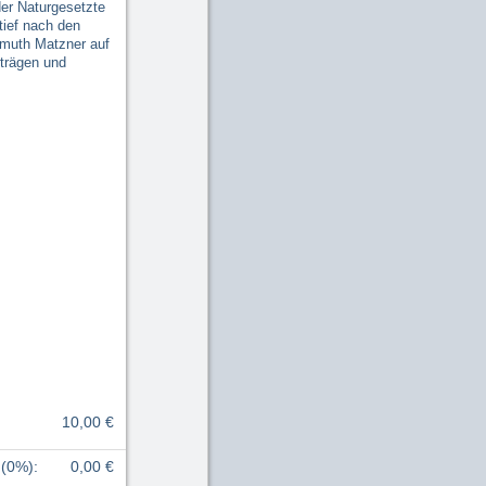
der Naturgesetzte
tief nach den
lmuth Matzner auf
rträgen und
10,00 €
 (0%)
:
0,00 €