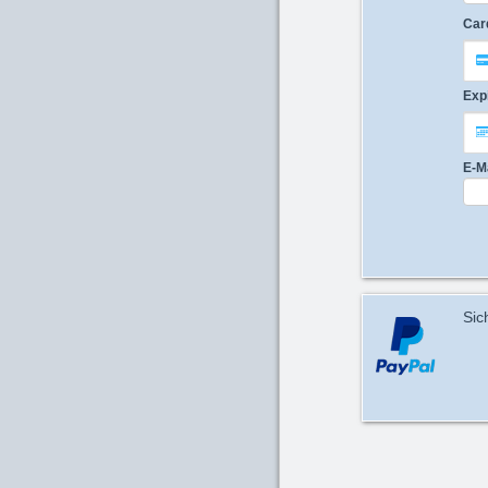
Car
Exp
E-M
Sic