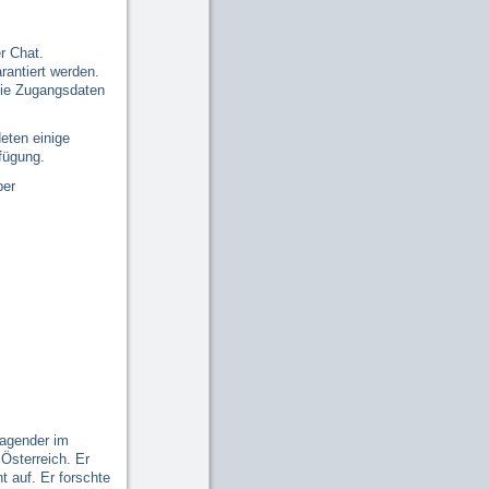
er Chat.
rantiert werden.
die Zugangsdaten
eten einige
rfügung.
ber
ragender im
Österreich. Er
 auf. Er forschte