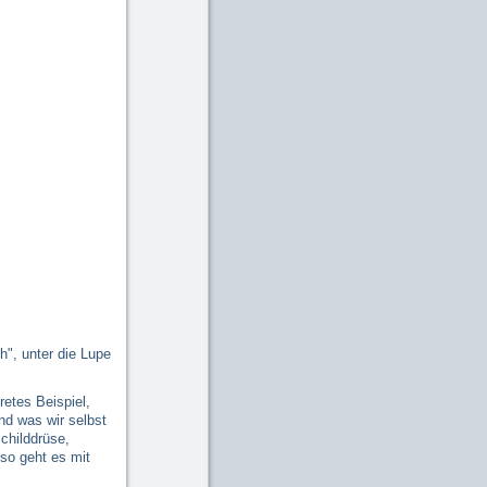
", unter die Lupe
retes Beispiel,
und was wir selbst
childdrüse,
uso geht es mit