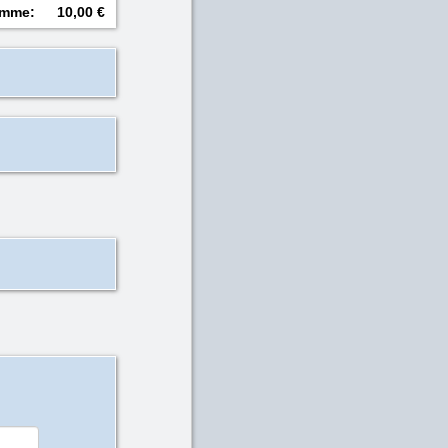
mme
:
10,00 €