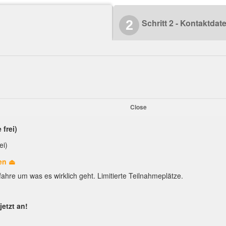
Schritt 2 - Kontaktdat
2
Close
 frei)
ei)
en ⏏︎
fahre um was es wirklich geht. Limitierte Teilnahmeplätze.
etzt an!