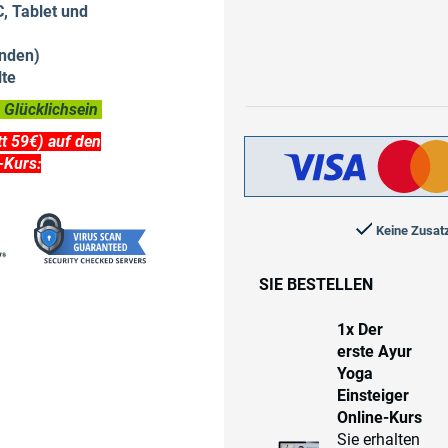
C, Tablet und
nden)
lte
Glücklichsein
tt 59€) auf den
-Kurs:
Keine Zusat
SIE BESTELLEN
1x Der
erste Ayur
Yoga
Einsteiger
Online-Kurs
Sie erhalten