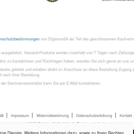
enschutzbestimmungen
von Digistore24 als Teil des geschlossenen Kaufvert
 ausgeliefert. Versand-Produkte werden innerhalb von 7 Tagen nach Zahlung
ukts zu kontaktieren und Rückfragen haben, wenden Sie sich gerne an uns un
eite geleitet und erhalten direkt im Anschluss an diese Bestellung Zugang z
 nach Ihrer Bestellung.
der Seminarveranstalter kann Sie per E-Mail kontaktieren.
GB
Impressum
Widerrufsbelehrung
Datenschutzerklärung
Kontakt
© 2026
Digistore24 GmbH, alle Rechte vorbehalten