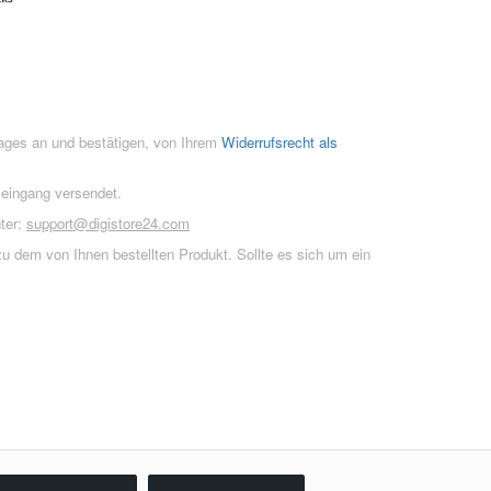
rages an und bestätigen, von Ihrem
Widerrufsrecht als
seingang versendet.
ter:
support@digistore24.com
u dem von Ihnen bestellten Produkt. Sollte es sich um ein