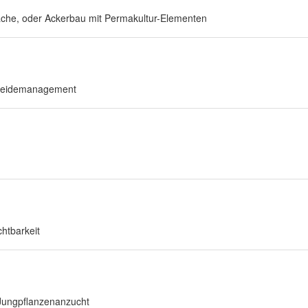
Fläche, oder Ackerbau mit Permakultur-Elementen
s Weidemanagement
htbarkeit
s
Jungpflanzenanzucht