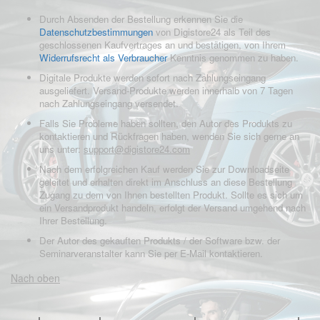
Durch Absenden der Bestellung erkennen Sie die
Datenschutzbestimmungen
von Digistore24 als Teil des
geschlossenen Kaufvertrages an und bestätigen, von Ihrem
Widerrufsrecht als Verbraucher
Kenntnis genommen zu haben.
Digitale Produkte werden sofort nach Zahlungseingang
ausgeliefert. Versand-Produkte werden innerhalb von 7 Tagen
nach Zahlungseingang versendet.
Falls Sie Probleme haben sollten, den Autor des Produkts zu
kontaktieren und Rückfragen haben, wenden Sie sich gerne an
uns unter:
support@digistore24.com
Nach dem erfolgreichen Kauf werden Sie zur Downloadseite
geleitet und erhalten direkt im Anschluss an diese Bestellung
Zugang zu dem von Ihnen bestellten Produkt. Sollte es sich um
ein Versandprodukt handeln, erfolgt der Versand umgehend nach
Ihrer Bestellung.
Der Autor des gekauften Produkts / der Software bzw. der
Seminarveranstalter kann Sie per E-Mail kontaktieren.
Nach oben