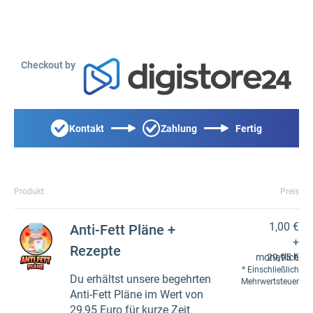
Checkout by
Kontakt
Zahlung
Fertig
Produkt
Preis
1,00 €
Anti-Fett Pläne +
+
Rezepte
monatlich
29,95 €
Einschließlich
Du erhältst unsere begehrten
Mehrwertsteuer
Anti-Fett Pläne im Wert von
29,95 Euro für kurze Zeit