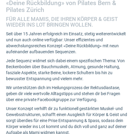
«Deine Rückbildung» von Pilates Bern &
Pilates Zürich
FÜR ALLE MAMIS, DIE IHREN KÖRPER & GEIST
WIEDER INS LOT BRINGEN WOLLEN.
Seit über 15 Jahren erfolgreich im Einsatz, stetig weiterentwickelt
und nun auch online verfügbar: Unser effizientes und
abwechslungsreiches Konzept «Deine Rückbildung» mit neun
aufeinander aufbauenden Sequenzen.
Jede Sequenz widmet sich dabei einem spezifischen Thema: Von
Beckenboden über Bauchmuskeln, Atmung, gesunde Haltung,
fasziale Aspekte, starke Beine, lockere Schultern bis hin zu
bewusster Entspannung und vielem mehr.
Wir unterstützen dich im Heilungsprozess der Rektusdiastase,
geben dir viele wertvolle Alltagstipps und stehen dir bei Fragen
über eine private Facebookgruppe zur Verfügung.
Unser Konzept verhilft dir zu funktionell gestärkten Muskel- und
Gewebsstrukturen, schafft einen Ausgleich für Körper & Geist und
sorgt überdies für eine Prise Entspannung & Spass, sodass dein
Körper wieder ins Lot kommt und du dich voll und ganz auf deiner
Aufgabe als Mami widmen kannst.