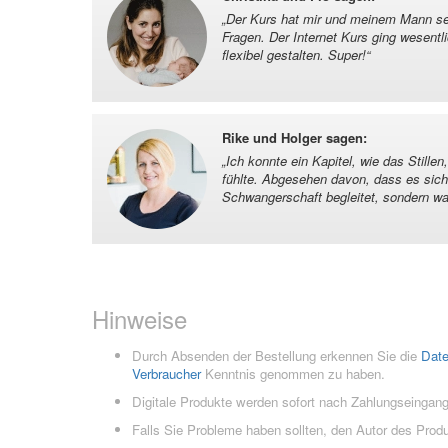
„
Der Kurs hat mir und meinem Mann seh
Fragen. Der Internet Kurs ging wesentl
flexibel gestalten. Super!
“
Rike und Holger sagen
:
„
Ich konnte ein Kapitel, wie das Still
fühlte. Abgesehen davon, dass es sich
Schwangerschaft begleitet, sondern wa
Hinweise
Durch Absenden der Bestellung erkennen Sie die
Dat
Verbraucher
Kenntnis genommen zu haben.
Digitale Produkte werden sofort nach Zahlungseingang
Falls Sie Probleme haben sollten, den Autor des Prod