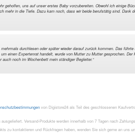
r geholfen, uns auf unser erstes Baby vorzubereiten. Obwohl ich einige B
ich mehr in die Tiefe. Dazu kam noch, dass wir beide berufstätig sind. Dank 
en, mehrmals durchlesen oder später wieder darauf zurück kommen. Das führt
 um einen Expertenrat handelt, wurde von Mutter zu Mutter gesprochen. Der Ku
r auch noch im Wochenbett mein ständiger Begleiter.
“
enschutzbestimmungen
von Digistore24 als Teil des geschlossenen Kaufvert
 ausgeliefert. Versand-Produkte werden innerhalb von 7 Tagen nach Zahlung
ukts zu kontaktieren und Rückfragen haben, wenden Sie sich gerne an uns un