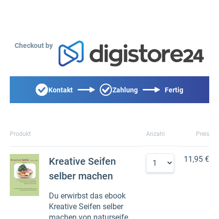
Checkout by
Kontakt
Zahlung
Fertig
Produkt
Anzahl
Preis
11,95 €
Kreative Seifen
selber machen
Du erwirbst das ebook
Kreative Seifen selber
machen von naturseife