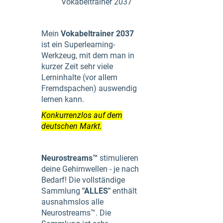
Vokabeltrainer 2037
Mein
Vokabeltrainer 2037
ist ein Superlearning-
Werkzeug, mit dem man in
kurzer Zeit sehr viele
Lerninhalte (vor allem
Fremdspachen) auswendig
lernen kann.
Konkurrenzlos auf dem
deutschen Markt.
Neurostreams™
stimulieren
deine Gehirnwellen - je nach
Bedarf! Die vollständige
Sammlung
"ALLES"
enthält
ausnahmslos alle
Neurostreams™. Die