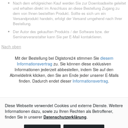
Nach dem erfolgreichen Kauf werden Sie zur Downloadseite geleitet
und erhalten direkt im Anschluss an diese Bestellung Zugang zu
dem von Ihnen bestellten Produkt. Sollte es sich um ein
Versandprodukt handeln, erfolgt der Versand umgehend nach Ihrer
Bestellung.
Der Autor des gekauften Produkts / der Software bzw. der
Seminarveranstalter kann Sie per E-Mail kontaktieren.
Nach oben
Mit der Bestellung bei Digistore24 stimmen Sie
diesem
Informationsvertrag
zu. Sie können diese exklusiven
Informationen jederzeit abbestellen, indem Sie auf den
Abmeldelink klicken, den Sie am Ende jeder unserer E-Mails
finden. Dadurch endet dieser
Informationsvertrag
.
AGB
Impressum
Widerrufsbelehrung
Datenschutzerklärung
Kontakt
© 2026
Digistore24 GmbH, alle Rechte vorbehalten
J.N.
aus
Moers
,
DE
begrüßen wir als neuen Kunden.