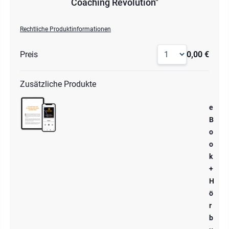
Coaching Revolution"
Rechtliche Produktinformationen
Preis
0,00 €
Zusätzliche Produkte
e
B
o
o
k
+
H
ö
r
b