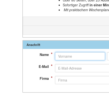
Über 80 Seiten, über 25 Abbi
Sofortiger Zugriff
in einer Mi
Mit praktischem Wochenplane
Anschrift
*
Name
*
E-Mail
*
Firma