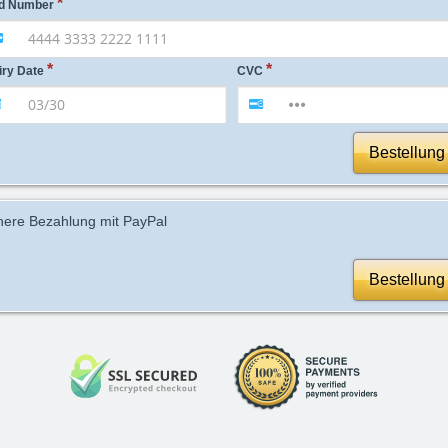
d Number
iry Date
CVC
Bestellung
here Bezahlung mit PayPal
Bestellung