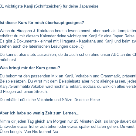
31 wichtigste Kanji (Schriftzeichen) für deine Japanreise
Ist dieser Kurs für mich überhaupt geeignet?
Wenn du Hiragana & Katakana bereits lesen kannst, aber auch als kompletter
erhältst du mit diesem Kalender deine wichtigsten Kanji für eine Japan Reise.
Es gibt 2 Dokumente - einmal mit Hiragana - Katakana und Kanji und beim 
stehen auch die lateinischen Lesungen dabei. :)
Du kannst also stets auswählen, ob du auch schon ohne unser ABC an die C
möchtest.
Was bringt mir der Kurs genau?
Du bekommt den passenden Mix an Kanji, Vokabeln und Grammatik, präsenti
Beispielsätzen. Du wirst mit dem Beispielsatz aber nicht alleingelassen, jede
Kanji/Grammatik/Vokabel wird nochmal erklärt, sodass du wirklich alles vers
3 Fliegen auf einen Streich.
Du erhältst nützliche Vokabeln und Sätze für deine Reise.
Aber ich habe so wenig Zeit zum Lernen...
Nimm dir jeden Tag gleich am Morgen nur 15 Minuten Zeit, so lange dauert da
Entweder etwas früher aufstehen oder etwas später schlafen gehen. Du wirst 
Üben bringts. Von Nix kommt Nix.