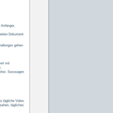
 Anfänger,
zweiten Dokument
hallenges gehen
ert mit
s
tehst. Sozusagen
s tägliche Video.
sehen, tägliches