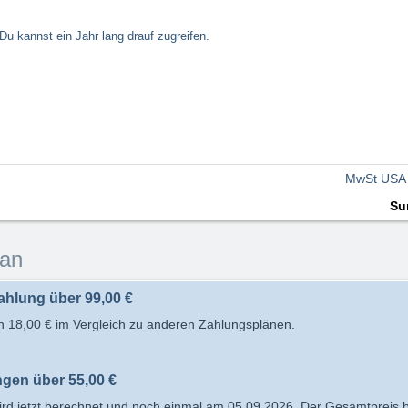
Du kannst ein Jahr lang drauf zugreifen.
MwSt USA
Su
lan
ahlung über
99,00 €
en
18,00 €
im Vergleich zu anderen Zahlungsplänen.
ngen über
55,00 €
rd jetzt berechnet und noch einmal am 05.09.2026. Der Gesamtpreis b