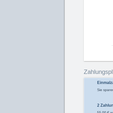
Zahlungsp
Einmalz
Sie spar
2 Zahlu
55,00 €
wi