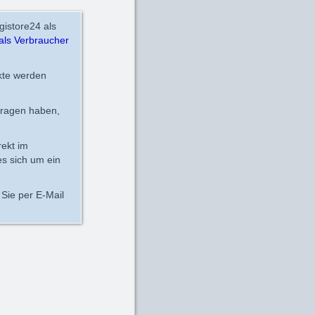
gistore24 als
als Verbraucher
kte werden
fragen haben,
rekt im
es sich um ein
Sie per E-Mail