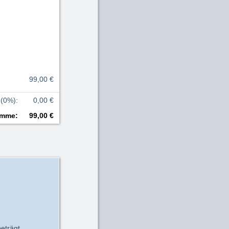
99,00 €
 (0%)
:
0,00 €
mme
:
99,00 €
eträgt