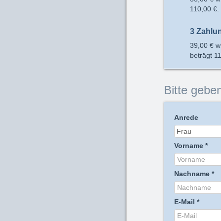
110,00 €
.
3 Zahlu
39,00 €
wi
beträgt
11
Bitte geben
Anrede
Vorname
*
Nachname
*
E-Mail
*