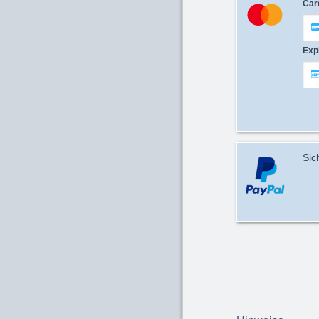
Car
Exp
Sic