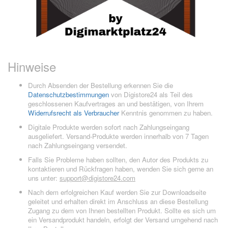
Hinweise
Durch Absenden der Bestellung erkennen Sie die
Datenschutzbestimmungen
von Digistore24 als Teil des
geschlossenen Kaufvertrages an und bestätigen, von Ihrem
Widerrufsrecht als Verbraucher
Kenntnis genommen zu haben.
Digitale Produkte werden sofort nach Zahlungseingang
ausgeliefert. Versand-Produkte werden innerhalb von 7 Tagen
nach Zahlungseingang versendet.
Falls Sie Probleme haben sollten, den Autor des Produkts zu
kontaktieren und Rückfragen haben, wenden Sie sich gerne an
uns unter:
support@digistore24.com
Nach dem erfolgreichen Kauf werden Sie zur Downloadseite
geleitet und erhalten direkt im Anschluss an diese Bestellung
Zugang zu dem von Ihnen bestellten Produkt. Sollte es sich um
ein Versandprodukt handeln, erfolgt der Versand umgehend nach