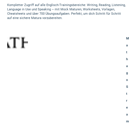
Kompletter Zugriff auf alle Englisch-Trainingsbereiche: Writing, Reading, Listening,
Language in Use und Speaking – mit Mock Maturen, Worksheets, Vorlagen,
Cheatsheets und über 700 Übungsaufgaben. Perfekt, um dich Schritt für Schritt
auf eine sichere Matura vorzubereiten.
M
a
t
h
a
g
o
S
t
r
e
a
m