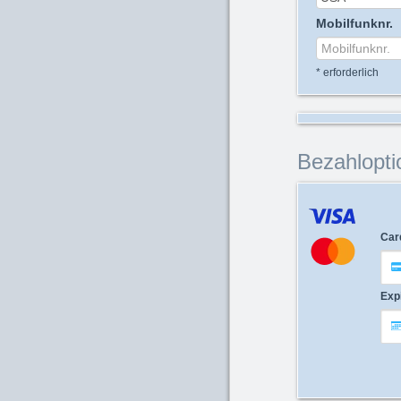
Mobilfunknr.
*
erforderlich
Bezahlopti
Car
Exp