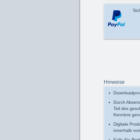
Sic
Hinweise
Downloadprod
Durch Absend
Teil des ges
Kenntnis ge
Digitale Pro
innerhalb vo
Falls Sie Pr