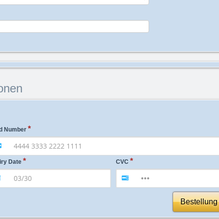
onen
d Number
iry Date
CVC
Bestellung