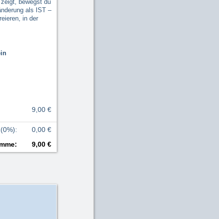
 zeigt, bewegst du
änderung als IST –
eieren, in der
ein
9,00 €
 (0%)
:
0,00 €
mme
:
9,00 €