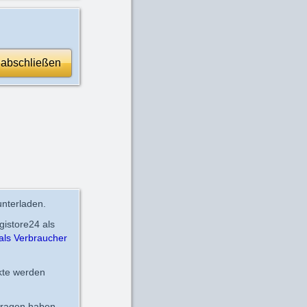
 abschließen
nterladen.
gistore24 als
als Verbraucher
kte werden
fragen haben,