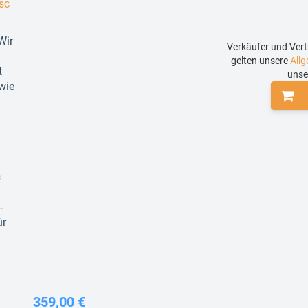
sc
Wir
Verkäufer und Vert
gelten unsere
All
t
uns
wie
s
-
ür
359,00 €