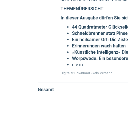
THEMENÜBERSICHT
In dieser Ausgabe dürfen Sie si
44 Quadratmeter Glückseli
Schneidbrenner statt Pinse
Ein heilsamer Ort: Die Zis
Erinnerungen wach halten
–
»Künstliche Intelligenz« D
Worpswede: Ein besonderer
u.v.m
Digitaler Download - kein Versand
Gesamt