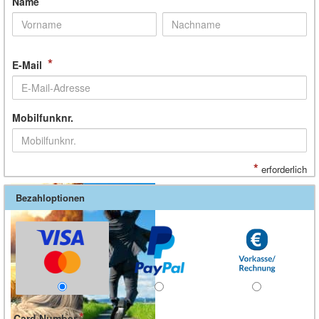
*
Name
*
E-Mail
Mobilfunknr.
*
erforderlich
Bezahloptionen
Card Number