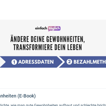
nheiten (E-Book)
 möchte, wie man gute Gewohnheiten aufbaut und schlechte bricht