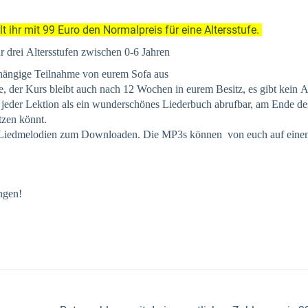
t ihr mit 99 Euro den Normalpreis für eine Altersstufe.
 drei Altersstufen zwischen 0-6 Jahren
hängige Teilnahme von eurem Sofa aus
lte, der Kurs bleibt auch nach 12 Wochen in eurem Besitz, es gibt kein
 jeder Lektion als ein wunderschönes Liederbuch abrufbar, am Ende de
tzen könnt.
Liedmelodien zum Downloaden. Die MP3s können von euch auf einen T
ingen!