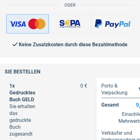
ODER
Keine Zusatzkosten durch diese Bezahlmethode
SIE BESTELLEN
1x
0 €
Porto &
Gedrucktes
Verpackung
Buch GELD
9
Gesamt
Sie erhalten
das
Einschli
gedruckte
Mehrwert
Buch
Verkäufer und
zugesandt
Vertragspartner is