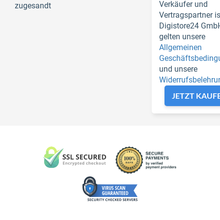
Verkäufer und
zugesandt
Vertragspartner is
Digistore24 GmbH
gelten unsere
Allgemeinen
Geschäftsbeding
und unsere
Widerrufsbelehru
JETZT KAUF