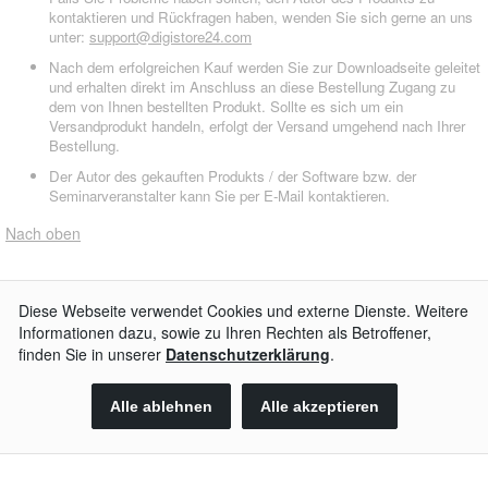
kontaktieren und Rückfragen haben, wenden Sie sich gerne an uns
unter:
support@digistore24.com
Nach dem erfolgreichen Kauf werden Sie zur Downloadseite geleitet
und erhalten direkt im Anschluss an diese Bestellung Zugang zu
dem von Ihnen bestellten Produkt. Sollte es sich um ein
Versandprodukt handeln, erfolgt der Versand umgehend nach Ihrer
Bestellung.
Der Autor des gekauften Produkts / der Software bzw. der
Seminarveranstalter kann Sie per E-Mail kontaktieren.
Nach oben
AGB
Impressum
Widerrufsbelehrung
Datenschutzerklärung
Kontakt
© 2026
Digistore24 GmbH, alle Rechte vorbehalten
[none]
T.S.
aus
Braunschweig
,
DE
begrüßen wir als neuen Kunden.