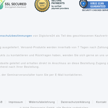
enschutzbestimmungen
von Digistore24 als Teil des geschlossenen Kaufvert
ng ausgeliefert. Versand-Produkte werden innerhalb von 7 Tagen nach Zahlun
dukts zu kontaktieren und Rückfragen haben, wenden Sie sich gerne an uns u
eite geleitet und erhalten direkt im Anschluss an diese Bestellung Zugang z
ehend nach Ihrer Bestellung.
 der Seminarveranstalter kann Sie per E-Mail kontaktieren.
GB
Impressum
Widerrufsbelehrung
Datenschutzerklärung
Kontakt
© 2026
Digistore24 GmbH, alle Rechte vorbehalten