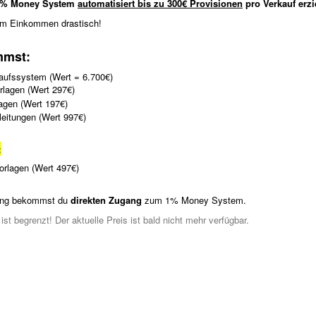
 1% Money System
automatisiert bis zu 300€ Provisionen
pro Verkauf erzi
am Einkommen drastisch!
mmst:
aufssystem (Wert = 6.700€)
rlagen (Wert 297€)
agen (Wert 197€)
nleitungen (Wert 997€)
:
rlagen (Wert 497€)
lung bekommst du
direkten Zugang
zum 1% Money System.
st begrenzt! Der aktuelle Preis ist bald nicht mehr verfügbar.