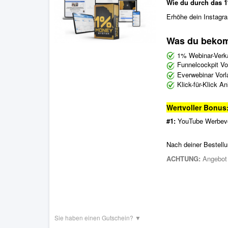
Wie du durch das
Erhöhe dein Instagr
Was du beko
1% Webinar-Verk
Funnelcockpit Vo
Everwebinar Vorl
Klick-für-Klick A
Wertvoller Bonus
#1:
YouTube Werbevo
Nach deiner Bestel
ACHTUNG:
Angebot i
Sie haben einen Gutschein?
▼