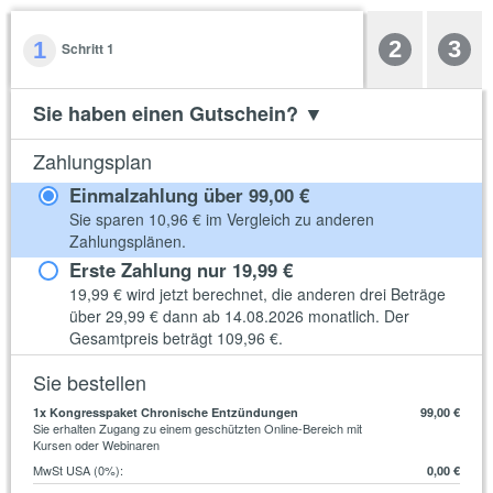
2
3
1
Schritt 1
Sie haben einen Gutschein?
▼
Zahlungsplan
Einmalzahlung über
99,00 €
Sie sparen
10,96 €
im Vergleich zu anderen
Zahlungsplänen.
Erste Zahlung nur
19,99 €
19,99 €
wird jetzt berechnet, die anderen drei Beträge
über
29,99 €
dann ab 14.08.2026 monatlich. Der
Gesamtpreis beträgt
109,96 €
.
Sie bestellen
1
x Kongresspaket Chronische Entzündungen
99,00 €
Sie erhalten Zugang zu einem geschützten Online-Bereich mit
Kursen oder Webinaren
MwSt USA (0%)
:
0,00 €