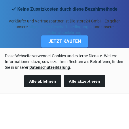
Keine Zusatzkosten durch diese Bezahlmethode
Verkäufer und Vertragspartner ist Digistore24 GmbH. Es gelten
unsere
Allgemeinen Geschäftsbedingungen
und unsere
Widerrufsbelehrung
.
JETZT KAUFEN