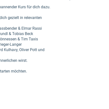
pannender Kurs für dich dazu.
ich gezielt in relevanten
Fassbender & Elmar Rassi
rundl & Tobias Beck
Thönnessen & Tim Taxis
rieger-Langer
rd Kulhavy, Oliver Pott und
nerlichen wirst.
hstarten möchten.