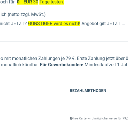
och für
0,- EUR
30
Tage testen.
ich (netto zzgl. MwSt.)
 nicht JETZT?
GÜNSTIGER wird es nicht!
Angebot gilt JETZT ...
o mit monatlichen Zahlungen je 79 €. Erste Zahlung jetzt über 
 monatlich kündbar
Für Gewerbe­kunden
:
Mindestlaufzeit 1 Ja
BEZAHLMETHODEN
Ihre Karte wird möglicherweise für 79,0