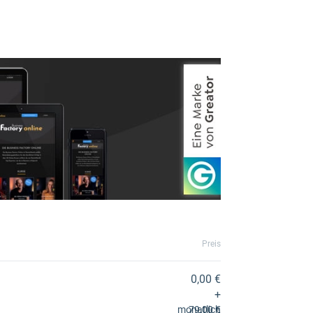
Preis
0,00 €
+
monatlich
79,00 €