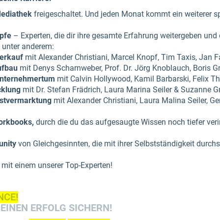
Mediathek
freigeschaltet. Und jeden Monat kommt ein weiterer s
pfe
– Experten, die dir ihre gesamte Erfahrung weitergeben und d
 unter anderem:
Verkauf
mit Alexander Christiani, Marcel Knopf, Tim Taxis, Jan 
ufbau
mit Denys Scharnweber, Prof. Dr. Jörg Knoblauch, Boris G
 Unternehmertum
mit Calvin Hollywood, Kamil Barbarski, Felix 
cklung
mit Dr. Stefan Frädrich, Laura Marina Seiler & Suzanne G
bstvermarktung
mit Alexander Christiani, Laura Malina Seiler, Ge
orkbooks,
durch die du das aufgesaugte Wissen noch tiefer verin
unity
von Gleichgesinnten, die mit ihrer Selbstständigkeit durc
mit einem unserer Top-Experten!
NCE!
EINEN ERFOLG SICHERN!