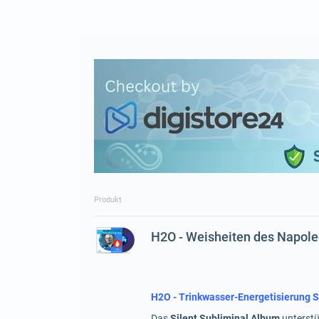
Produkt
H2O - Weisheiten des Napole
H2O - Trinkwasser-Energetisierung S
Das
Silent Subliminal Album
unterstü