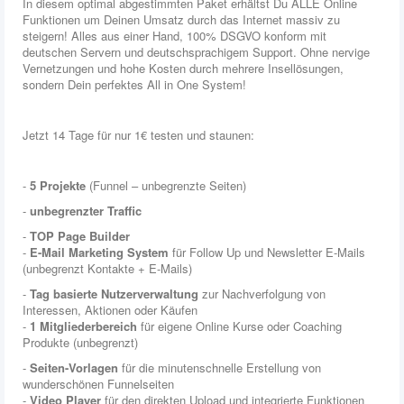
In diesem optimal abgestimmten Paket erhältst Du ALLE Online
Funktionen um Deinen Umsatz durch das Internet massiv zu
steigern! Alles aus einer Hand, 100% DSGVO konform mit
deutschen Servern und deutschsprachigem Support. Ohne nervige
Vernetzungen und hohe Kosten durch mehrere Insellösungen,
sondern Dein perfektes All in One System!
Jetzt 14 Tage für nur 1€ testen und staunen:
-
5 Projekte
(Funnel – unbegrenzte Seiten)
-
unbegrenzter Traffic
-
TOP Page Builder
-
E-Mail Marketing System
für Follow Up und Newsletter E-Mails
(unbegrenzt Kontakte + E-Mails)
-
Tag basierte Nutzerverwaltung
zur Nachverfolgung von
Interessen, Aktionen oder Käufen
-
1 Mitgliederbereich
für eigene Online Kurse oder Coaching
Produkte (unbegrenzt)
-
Seiten-Vorlagen
für die minutenschnelle Erstellung von
wunderschönen Funnelseiten
-
Video Player
für den direkten Upload und integrierte Funktionen