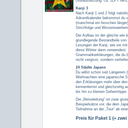
(Voraussetzung: ca. JLPT N4-L
Kanji 3
Nach Kanji 1 und 2 folgt natürli
Adventkalender bekommst du vo
(manchmal ein bisschen länger)
Strichfolge und Wissenswertem 
Der Aufbau ist der gleiche wie 
grundlegende Bestandteile von K
Lesungen der Kanji, wie sie mi
diese Wörter dann verwendest. 
Grammatikerklärungen, die du 
nicht vergisst, sondern vertief
24 Städte Japans
Du willst schon seit Längerem 
Weihnachten eine japanische St
den Erklärungen mehr über den 
kennenlernst und gleichzeitig 
bis hin zu kleinen Geheimtipps
Die „Reiseleitung“ ist zwar gr
Beispielsätze vor, die dein Jap
Teilnahme an der „Tour“ ab eine
Preis für Paket 1 (= zwe