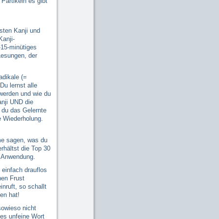
Partikeln es gibt
rsten Kanji und
Kanji-
-15-minütiges
Lesungen, der
adikale (=
u lernst alle
 werden und wie du
anji UND die
 du das Gelernte
ne Wiederholung.
me sagen, was du
rhältst die Top 30
e Anwendung.
 einfach drauflos
nen Frust
nruft, so schallt
en hat!
sowieso nicht
hes unfeine Wort