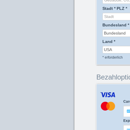
Stadt
*
PLZ
*
Bundesland
*
Land
*
*
erforderlich
Bezahlopti
Car
Exp