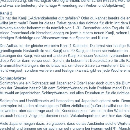
(Voraussetzung: die wichtigste Grundgrammatik beherrschen (wissen, welche 
und was sie bedeuten, die richtige Anwendung von Verben und Adjektiven))
Kanji 2
Dir hat der Kanji 1-Adventkalender gut gefallen? Oder du kannst bereits die e
willst jetzt mehr? Dann ist dieses Paket genau das richtige für dich: Mit dem 
Adventkalender bekommst du nämlich von 1.-31. Dezember jeden Tag ein 10
Video (manchmal ein bisschen länger) zu jeweils einem neuen Kanji, seinen 
richtigen Strichfolge und Wissenswertem zur Sprache und Kultur.
Der Aufbau ist der gleiche wie beim Kanji 1-Kalender: Du lernst vier häufige R
grundlegende Bestandteile von Kanji) und 20 Kanji, in denen sie vorkommen. D
Lesungen der Kanji, wie sie mit anderen Kanji zu neuen Vokabeln verbunden
diese Wörter dann verwendest. Sprich, du bekommst Beispielsätze für alle K
Grammatikerklärungen, die du brauchst, um diese Sätze zu verstehen! Damit
nicht vergisst, sondern vertiefen und festigen kannst, gibt es jede Woche ei
Schimpfwörter
Schimpfen wie ein Rohrspatz auf Japanisch? Oder lieber doch durch die Blu
von der Situation hältst? Mit dem Schimpfwörterkurs kein Problem mehr! Du e
Auswahl an japanischen Schimpfwörtern und alles Drumherum für die richtig
Schimpfen und Unhöflichsein will besonders auf Japanisch gelernt sein. Denn
schimpfen ist in den allerwenigsten Fällen zielführend (außer du willst nur dei
loswerden, aber dann trage auch die Konsequenzen – wie es in den Wald hinei
es auch heraus). Zeige mit deinem neuen Vokabelrepertoire, wer hier das Sag
Viele Japaner neigen dazu, zu glauben, dass du als Ausländer solche Worte 
verstehst und bringen sie dir auch nur sehr ungern bei (warum wohl?!). Manc