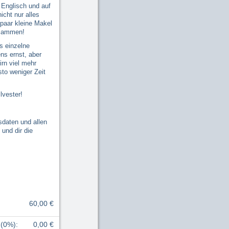
 Englisch und auf
icht nur alles
 paar kleine Makel
usammen!
s einzelne
ns ernst, aber
irn viel mehr
sto weniger Zeit
lvester!
sdaten und allen
und dir die
60,00 €
 (0%)
:
0,00 €