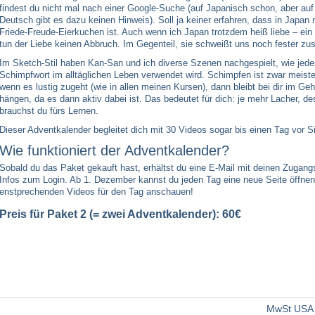
findest du nicht mal nach einer Google-Suche (auf Japanisch schon, aber auf
Deutsch gibt es dazu keinen Hinweis). Soll ja keiner erfahren, dass in Japan n
Friede-Freude-Eierkuchen ist. Auch wenn ich Japan trotzdem heiß liebe – ein
tun der Liebe keinen Abbruch. Im Gegenteil, sie schweißt uns noch fester z
Im Sketch-Stil haben Kan-San und ich diverse Szenen nachgespielt, wie jede
Schimpfwort im alltäglichen Leben verwendet wird. Schimpfen ist zwar meiste
wenn es lustig zugeht (wie in allen meinen Kursen), dann bleibt bei dir im Geh
hängen, da es dann aktiv dabei ist. Das bedeutet für dich: je mehr Lacher, de
brauchst du fürs Lernen.
Dieser Adventkalender begleitet dich mit 30 Videos sogar bis einen Tag vor Si
Wie funktioniert der Adventkalender?
Sobald du das Paket gekauft hast, erhältst du eine E-Mail mit deinen Zugang
Infos zum Login. Ab 1. Dezember kannst du jeden Tag eine neue Seite öffnen 
enstprechenden Videos für den Tag anschauen!
Preis für Paket 2 (= zwei Adventkalender): 60€
MwSt USA