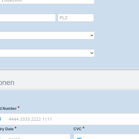
onen
d Number
iry Date
CVC