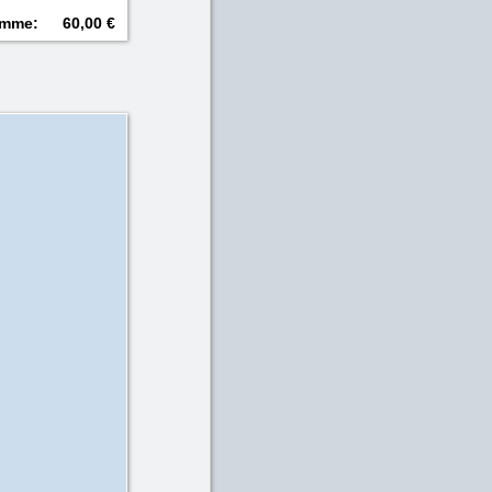
mme
:
60,00 €