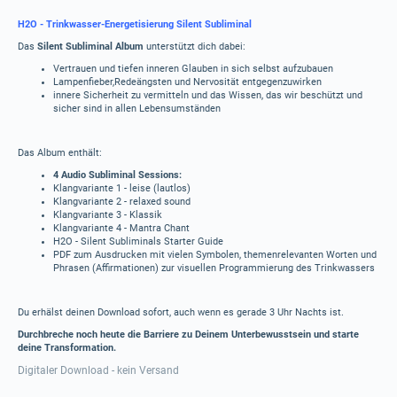
H2O - Trinkwasser-Energetisierung Silent Subliminal
Das
Silent Subliminal Album
unterstützt dich dabei:
Vertrauen und tiefen inneren Glauben in sich selbst aufzubauen
Lampenfieber,Redeängsten und Nervosität entgegenzuwirken
innere Sicherheit zu vermitteln und das Wissen, das wir beschützt und
sicher sind in allen Lebensumständen
Das Album enthält:
4 Audio Subliminal Sessions:
Klangvariante 1 - leise (lautlos)
Klangvariante 2 - relaxed sound
Klangvariante 3 - Klassik
Klangvariante 4 - Mantra Chant
H2O - Silent Subliminals Starter Guide
PDF zum Ausdrucken mit vielen Symbolen, themenrelevanten Worten und
Phrasen (Affirmationen) zur visuellen Programmierung des Trinkwassers
Du erhälst deinen Download sofort, auch wenn es gerade 3 Uhr Nachts ist.
Durchbreche noch heute die Barriere zu Deinem Unterbewusstsein und starte
deine Transformation.
Digitaler Download - kein Versand