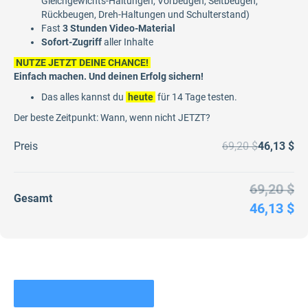
Gleichgewichts-Haltungen, Vorbeugen, Seitbeugen,
Rückbeugen, Dreh-Haltungen und Schulterstand)
Fast
3 Stunden Video-Material
Sofort-Zugriff
aller Inhalte
NUTZE JETZT DEINE CHANCE!
Einfach machen. Und deinen Erfolg sichern!
Das alles kannst du
heute
für
14 Tage testen.
Der beste Zeitpunkt: Wann, wenn nicht JETZT?
Preis
69,20 $
46,13 $
69,20 $
Gesamt
46,13 $