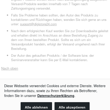
Versand-Produkte werden innerhalb von 7 Tagen nach
Zahlungseingang versendet.
Falls Sie Probleme haben sollten, den Autor des Produkts zu
kontaktieren und Rückfragen haben, wenden Sie sich gerne an uns
unter:
support@digistore24.com
Nach dem erfolgreichen Kauf werden Sie zur Downloadseite geleitet
und erhalten direkt im Anschluss an diese Bestellung Zugang zu
dem von Ihnen bestellten Produkt. Sollte es sich um ein
Versandprodukt handeln, erfolgt der Versand umgehend nach Ihrer
Bestellung.
Der Autor des gekauften Produkts / der Software bzw. der
Seminarveranstalter kann Sie per E-Mail kontaktieren.
Nach oben
AGB
Impressum
Widerrufsbelehrung
Datenschutzerklärung
Kontakt
© 2026
Digistore24 GmbH, alle Rechte vorbehalten