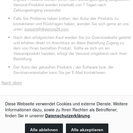
Versand-Produkte werden innerhalb von 7 Tagen nach
Zahlungseingang versendet.
Falls Sie Probleme haben sollten, den Autor des Produkts zu
kontaktieren und Rückfragen haben, wenden Sie sich gerne an uns
unter:
support@digistore24.com
Nach dem erfolgreichen Kauf werden Sie zur Downloadseite geleitet
und erhalten direkt im Anschluss an diese Bestellung Zugang zu
dem von Ihnen bestellten Produkt. Sollte es sich um ein
Versandprodukt handeln, erfolgt der Versand umgehend nach Ihrer
Bestellung.
Der Autor des gekauften Produkts / der Software bzw. der
Seminarveranstalter kann Sie per E-Mail kontaktieren.
Nach oben
AGB
Impressum
Widerrufsbelehrung
Datenschutzerklärung
Kontakt
© 2026
Digistore24 GmbH, alle Rechte vorbehalten