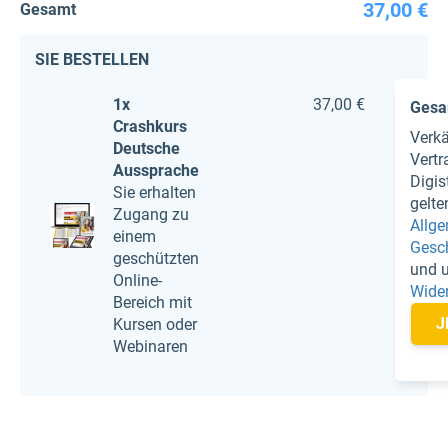
37,00 €
Gesamt
SIE BESTELLEN
1x
37,00 €
Gesa
Crashkurs
Verk
Deutsche
Vertr
Aussprache
Digi
Sie erhalten
gelte
Zugang zu
Allg
einem
Gesc
geschützten
und 
Online-
Wide
Bereich mit
J
Kursen oder
Webinaren